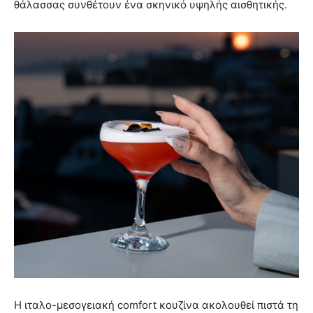
θάλασσας συνθέτουν ένα σκηνικό υψηλής αισθητικής.
Η ιταλο-μεσογειακή comfort κουζίνα ακολουθεί πιστά τη