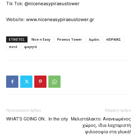
Tik Tok:
@niceneasypiraeustower
Website:
www.niceneasypiraeustower.gr
ΕΤΙΚΕΤΕΣ
Nice n Easy
Piraeus Tower
λιμάνι
πΕΙΡΑΙΆΣ
ποτό
φαγητό
Προηγούμενο άρθρο
Επόμενο άρθρο
WHAT’S GOING ΟΝ… In the city
Μελιστάλακτο: Ανανεωμένος
χώρος, ίδια λαχταριστή
φιλοσοφία στα γλυκά!