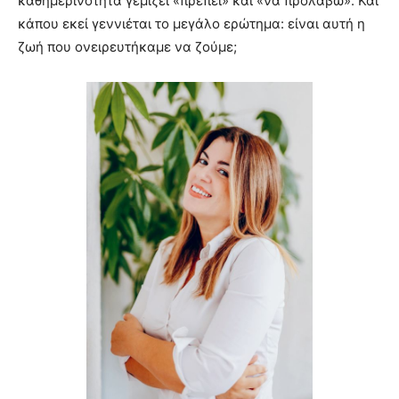
καθημερινότητα γεμίζει «πρέπει» και «να προλάβω». Και
κάπου εκεί γεννιέται το μεγάλο ερώτημα: είναι αυτή η
ζωή που ονειρευτήκαμε να ζούμε;