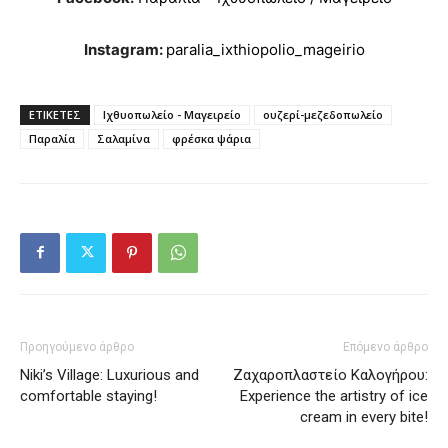
Instagram:
paralia_ixthiopolio_mageirio
ΕΤΙΚΕΤΕΣ
Ιχθυοπωλείο - Μαγειρείο
ουζερί-μεζεδοπωλείο
Παραλία
Σαλαμίνα
φρέσκα ψάρια
Προηγούμενο άρθρο
Επόμενο άρθρο
Niki’s Village: Luxurious and
Zαχαροπλαστείο Καλογήρου:
comfortable staying!
Experience the artistry of ice
cream in every bite!