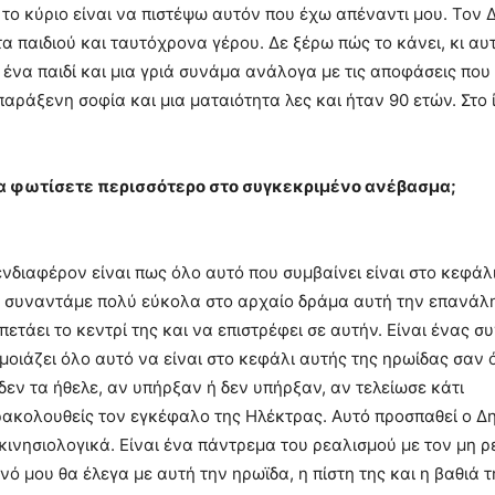
 το κύριο είναι να πιστέψω αυτόν που έχω απέναντι μου. Τον 
α παιδιού και ταυτόχρονα γέρου. Δε ξέρω πώς το κάνει, κι αυτό
ένα παιδί και μια γριά συνάμα ανάλογα με τις αποφάσεις που π
αράξενη σοφία και μια ματαιότητα λες και ήταν 90 ετών. Στο 
να φωτίσετε περισσότερο στο συγκεκριμένο ανέβασμα;
 ενδιαφέρον είναι πως όλο αυτό που συμβαίνει είναι στο κεφάλ
ν συναντάμε πολύ εύκολα στο αρχαίο δράμα αυτή την επανάλη
πετάει το κεντρί της και να επιστρέφει σε αυτήν. Είναι ένας
οιάζει όλο αυτό να είναι στο κεφάλι αυτής της ηρωίδας σαν ό
δεν τα ήθελε, αν υπήρξαν ή δεν υπήρξαν, αν τελείωσε κάτι
ρακολουθείς τον εγκέφαλο της Ηλέκτρας. Αυτό προσπαθεί ο Δ
ινησιολογικά. Είναι ένα πάντρεμα του ρεαλισμού με τον μη ρ
οινό μου θα έλεγα με αυτή την ηρωϊδα, η πίστη της και η βαθιά τ