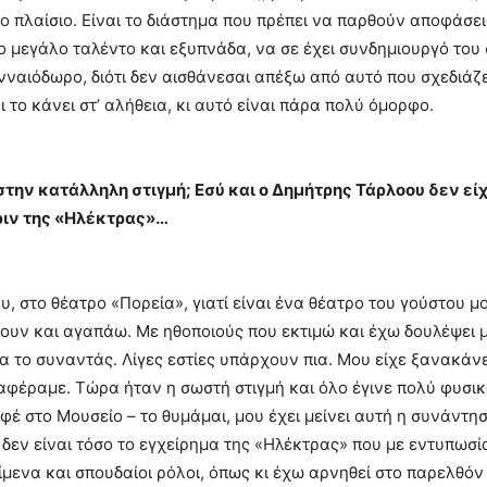
 πλαίσιο. Είναι το διάστημα που πρέπει να παρθούν αποφάσεις κ
ο μεγάλο ταλέντο και εξυπνάδα, να σε έχει συνδημιουργό του 
ναιόδωρο, διότι δεν αισθάνεσαι απέξω από αυτό που σχεδιάζετα
 το κάνει στ’ αλήθεια, κι αυτό είναι πάρα πολύ όμορφο.
στην κατάλληλη στιγμή; Εσύ και ο Δημήτρης Τάρλοου δεν ε
ριν της «Ηλέκτρας»…
στο θέατρο «Πορεία», γιατί είναι ένα θέατρο του γούστου μου
σουν και αγαπάω. Με ηθοποιούς που εκτιμώ και έχω δουλέψει μ
 να το συναντάς. Λίγες εστίες υπάρχουν πια. Μου είχε ξανακά
αταφέραμε. Τώρα ήταν η σωστή στιγμή και όλο έγινε πολύ φυσι
έ στο Μουσείο – το θυμάμαι, μου έχει μείνει αυτή η συνάντη
 δεν είναι τόσο το εγχείρημα της «Ηλέκτρας» που με εντυπωσία
μενα και σπουδαίοι ρόλοι, όπως κι έχω αρνηθεί στο παρελθόν