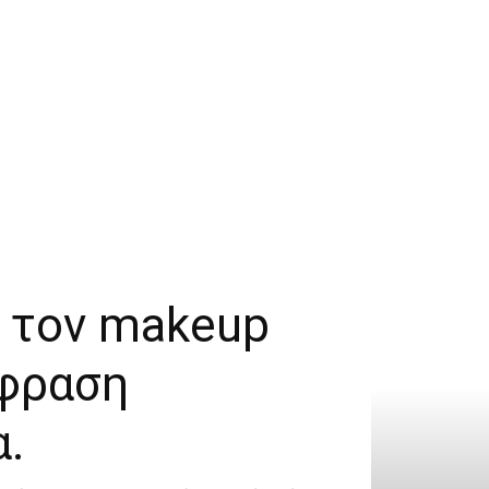
ό τον makeup
έκφραση
α.