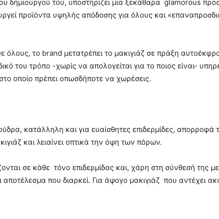
υ δημιουργού του, υποστηρίζει μια ξεκάθαρα glamorous προσέ
υργεί προϊόντα υψηλής απόδοσης για όλους και «επαναπροσδιο
σε όλους, το brand μετατρέπει το μακιγιάζ σε πράξη αυτοέκφρ
κό του τρόπο -χωρίς να απολογείται για το ποιος είναι- υπηρε
στο οποίο πρέπει οπωσδήποτε να χωρέσεις.
πούδρα, κατάλληλη και για ευαίσθητες επιδερμίδες, απορροφά τ
κιγιάζ και λειαίνει οπτικά την όψη των πόρων.
ονται σε κάθε τόνο επιδερμίδας και, χάρη στη σύνθεσή της 
αποτέλεσμα που διαρκεί. Για άψογο μακιγιάζ που αντέχει ακό