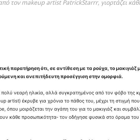
πό τον makeup artist PatrickStarrr, γιορτάζει κά
ή παρατήρηση ότι, σε αντίθεση µε τα ρούχα, το μακιγιάζ µ
αρούμενη και ανεπιτήδευτη προσέγγιση στην ομορφιά.
 πολύ νεαρή ηλικία, αλλά συγκρατημένος από τον φόβο της κριτ
up artist) έκρυβε για χρόνια το πάθος του, μέχρι τη στιγμή πο
be, όπου μοιράζεται την αγάπη του για το μακιγιάζ και συμβά
ουν κάθε προσωπικότητα- τον οδήγησε φυσικά στο όραμα του δ