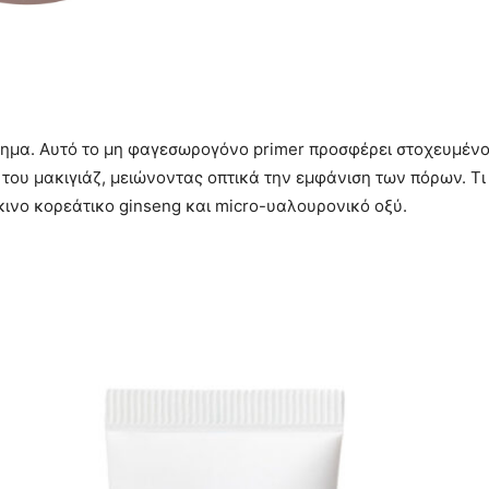
λημα. Αυτό το μη φαγεσωρογόνο primer προσφέρει στοχευμένο 
α του μακιγιάζ, μειώνοντας οπτικά την εμφάνιση των πόρων. Τι
κινο κορεάτικο ginseng και micro-υαλουρονικό οξύ.