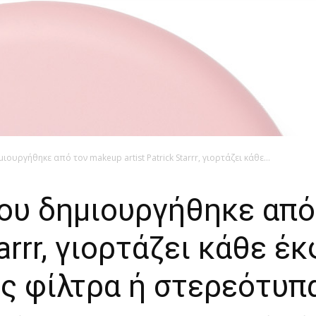
ιουργήθηκε από τον makeup artist Patrick Starrr, γιορτάζει κάθε...
που δημιουργήθηκε απ
Starrr, γιορτάζει κάθε 
ς φίλτρα ή στερεότυπ