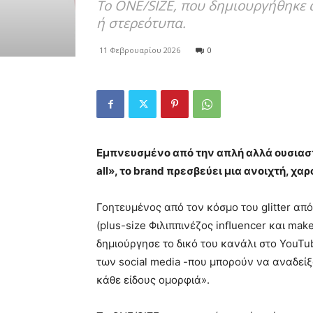
Το ONE/SIZE, που δημιουργήθηκε α
ή στερεότυπα.
11 Φεβρουαρίου 2026
0
Εμπνευσμένο από την απλή αλλά ουσιαστικ
all», το brand πρεσβεύει µια ανοιχτή, χ
Γοητευμένος από τον κόσμο του glitter από
(plus-size Φιλιππινέζος inﬂuencer και make
δημιούργησε το δικό του κανάλι στο YouTu
των social media -που μπορούν να αναδείξ
κάθε είδους ομορφιά».