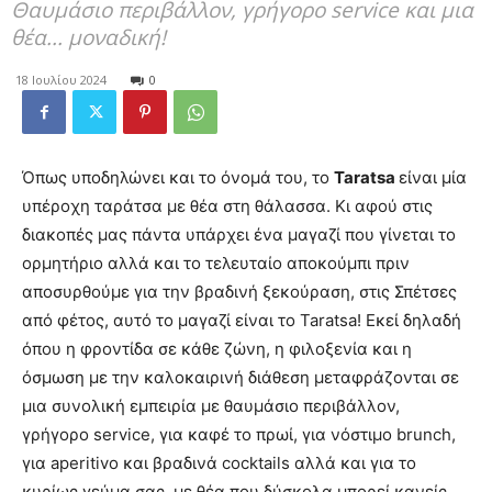
Θαυµάσιο περιβάλλον, γρήγορο service και μια
θέα... μοναδική!
18 Ιουλίου 2024
0
Όπως υποδηλώνει και το όνοµά του, το
Taratsa
είναι µία
υπέροχη ταράτσα µε θέα στη θάλασσα. Κι αφού στις
διακοπές µας πάντα υπάρχει ένα µαγαζί που γίνεται το
ορµητήριο αλλά και το τελευταίο αποκούµπι πριν
αποσυρθούµε για την βραδινή ξεκούραση, στις Σπέτσες
από φέτος, αυτό το µαγαζί είναι το Taratsa! Εκεί δηλαδή
όπου η φροντίδα σε κάθε ζώνη, η φιλοξενία και η
όσµωση µε την καλοκαιρινή διάθεση µεταφράζονται σε
µια συνολική εµπειρία µε θαυµάσιο περιβάλλον,
γρήγορο service, για καφέ το πρωί, για νόστιµο brunch,
για aperitivo και βραδινά cocktails αλλά και για το
κυρίως γεύµα σας, µε θέα που δύσκολα µπορεί κανείς