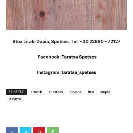
Stoa Liraki Dapia, Spetses, Τel: +30 22980 – 72127
Facebook:
Taratsa Spetses
Instagram:
taratsa_spetses
ΕΤΙΚΕΤΕΣ
brunch
cocktails
taratsa
θέα
καφές
φαγητό