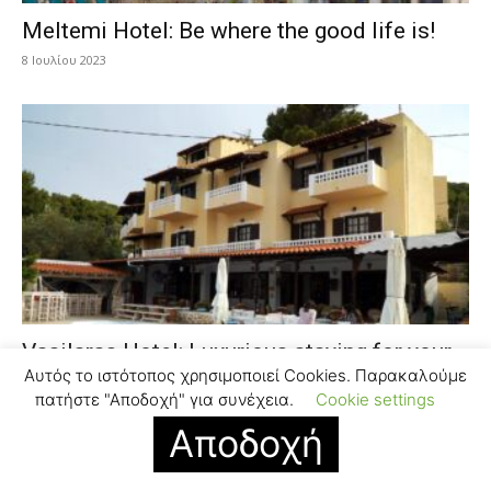
Meltemi Hotel: Be where the good life is!
8 Ιουλίου 2023
Vasilaras Hotel: Luxurious staying for your
Αυτός το ιστότοπος χρησιμοποιεί Cookies. Παρακαλούμε
holidays!
πατήστε "Αποδοχή" για συνέχεια.
Cookie settings
8 Ιουλίου 2023
Αποδοχή