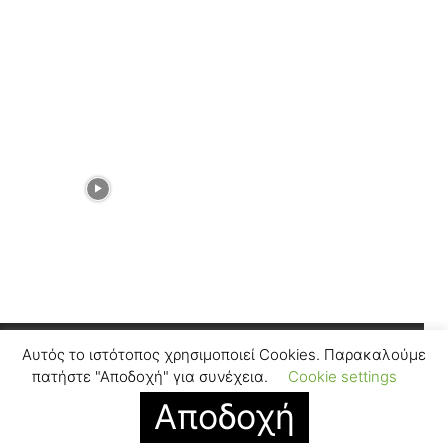
Αυτός το ιστότοπος χρησιμοποιεί Cookies. Παρακαλούμε
Facebook
Instagram
πατήστε "Αποδοχή" για συνέχεια.
Cookie settings
Αποδοχή
© SUGARFREEPRESS.GR 2024
Contact
Find Us