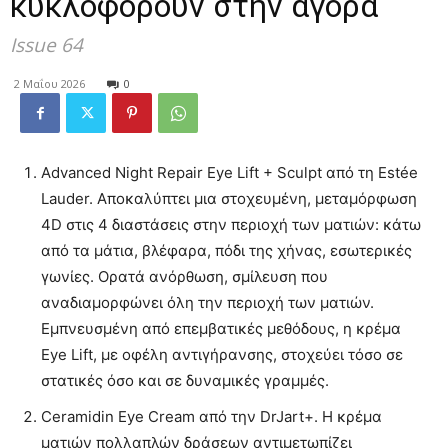
κυκλοφορούν στην αγορά
Issue 64
2 Μαΐου 2026
0
Advanced Night Repair Eye Lift + Sculpt από τη Estée
Lauder. Αποκαλύπτει μια στοχευμένη, μεταμόρφωση
4D στις 4 διαστάσεις στην περιοχή των ματιών: κάτω
από τα μάτια, βλέφαρα, πόδι της χήνας, εσωτερικές
γωνίες. Ορατά ανόρθωση, σμίλευση που
αναδιαμορφώνει όλη την περιοχή των ματιών.
Εμπνευσμένη από επεμβατικές μεθόδους, η κρέμα
Eye Lift, με οφέλη αντιγήρανσης, στοχεύει τόσο σε
στατικές όσο και σε δυναμικές γραμμές.
Ceramidin Eye Cream από την DrJart+. Η κρέμα
ματιών πολλαπλών δράσεων αντιμετωπίζει