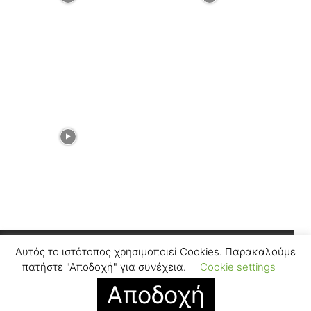
Αυτός το ιστότοπος χρησιμοποιεί Cookies. Παρακαλούμε
Facebook
Instagram
πατήστε "Αποδοχή" για συνέχεια.
Cookie settings
Αποδοχή
© SUGARFREEPRESS.GR 2024
Contact
Find Us