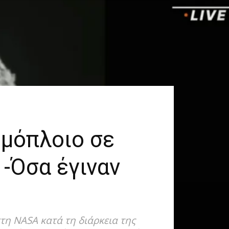
ημόπλοιο σε
 -Όσα έγιναν
τη NASA κατά τη διάρκεια της