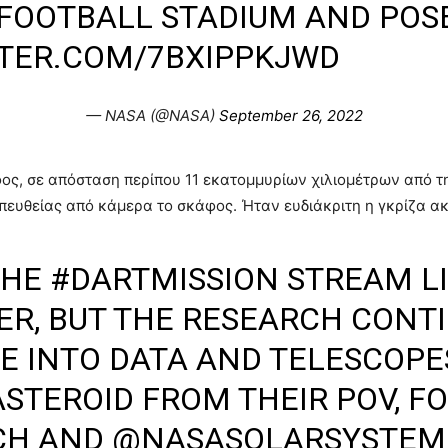
 A FOOTBALL STADIUM AND POS
TTER.COM/7BXIPPKJWD
— NASA (@NASA)
September 26, 2022
ος, σε απόσταση περίπου 11 εκατομμυρίων χιλιομέτρων από τη 
πευθείας από κάμερα το σκάφος. Ήταν ευδιάκριτη η γκρίζα α
THE
#DARTMISSION
STREAM LI
VER, BUT THE RESEARCH CONT
VE INTO DATA AND TELESCOPE
ASTEROID FROM THEIR POV, F
CH
AND
@NASASOLARSYSTEM