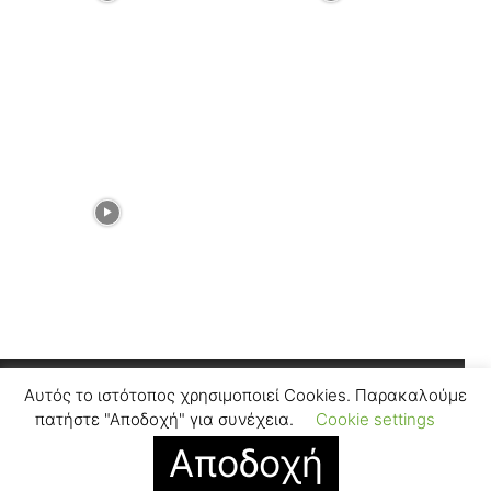
Αυτός το ιστότοπος χρησιμοποιεί Cookies. Παρακαλούμε
Facebook
Instagram
πατήστε "Αποδοχή" για συνέχεια.
Cookie settings
Αποδοχή
© SUGARFREEPRESS.GR 2024
Contact
Find Us