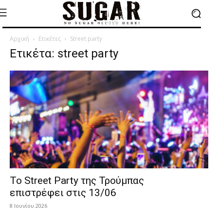
Αρχική
Ετικέτες
Street party
Ετικέτα: street party
Το Street Party της Τρούμπας
επιστρέφει στις 13/06
8 Ιουνίου 2026