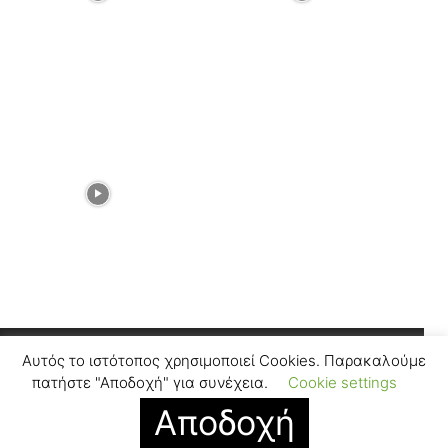
Αυτός το ιστότοπος χρησιμοποιεί Cookies. Παρακαλούμε
Facebook
Instagram
πατήστε "Αποδοχή" για συνέχεια.
Cookie settings
Αποδοχή
© SUGARFREEPRESS.GR 2024
Contact
Find Us