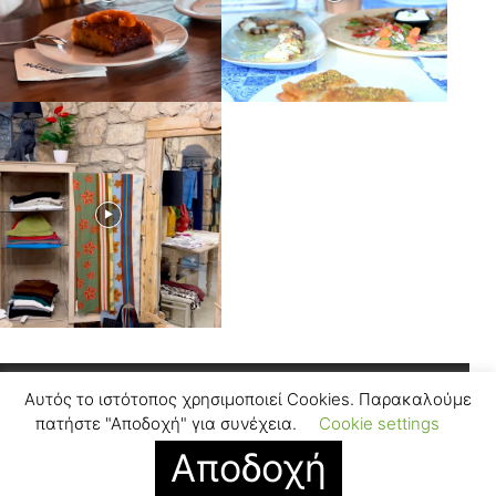
Αυτός το ιστότοπος χρησιμοποιεί Cookies. Παρακαλούμε
Facebook
Instagram
πατήστε "Αποδοχή" για συνέχεια.
Cookie settings
Αποδοχή
© SUGARFREEPRESS.GR 2024
Contact
Find Us