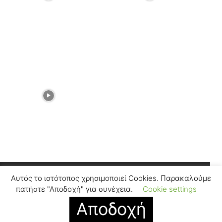
Αυτός το ιστότοπος χρησιμοποιεί Cookies. Παρακαλούμε
Facebook
Instagram
πατήστε "Αποδοχή" για συνέχεια.
Cookie settings
Αποδοχή
© SUGARFREEPRESS.GR 2024
Contact
Find Us