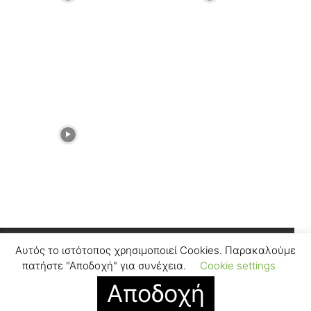
Αυτός το ιστότοπος χρησιμοποιεί Cookies. Παρακαλούμε
Facebook
Instagram
πατήστε "Αποδοχή" για συνέχεια.
Cookie settings
Αποδοχή
© SUGARFREEPRESS.GR 2024
Contact
Find Us