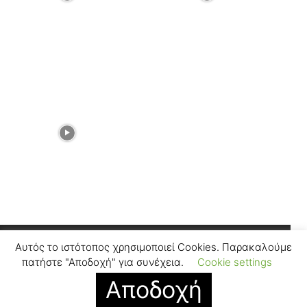
Αυτός το ιστότοπος χρησιμοποιεί Cookies. Παρακαλούμε
Facebook
Instagram
πατήστε "Αποδοχή" για συνέχεια.
Cookie settings
Αποδοχή
© SUGARFREEPRESS.GR 2024
Contact
Find Us