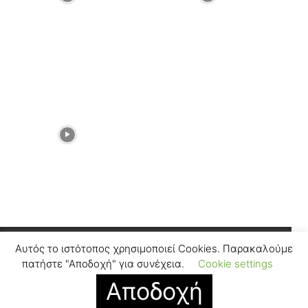
Αυτός το ιστότοπος χρησιμοποιεί Cookies. Παρακαλούμε
Facebook
Instagram
πατήστε "Αποδοχή" για συνέχεια.
Cookie settings
Αποδοχή
© SUGARFREEPRESS.GR 2024
Contact
Find Us